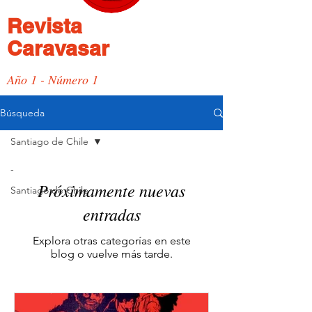
Revista
Caravasar
Año 1 - Número 1
Búsqueda
Santiago de Chile
-
Próximamente nuevas
Santiago de Chile
entradas
Explora otras categorías en este
blog o vuelve más tarde.