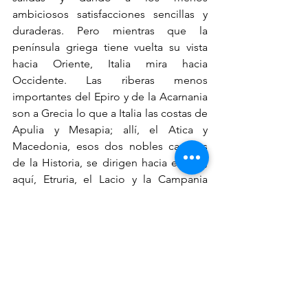
ambiciosos satisfacciones sencillas y 
duraderas. Pero mientras que la 
península griega tiene vuelta su vista 
hacia Oriente, Italia mira hacia 
Occidente. Las riberas menos 
importantes del Epiro y de la Acarnania 
son a Grecia lo que a Italia las costas de 
Apulia y Mesapia; allí, el Atica y 
Macedonia, esos dos nobles campos 
de la Historia, se dirigen hacia el Este; 
aquí, Etruria, el Lacio y la Campania 
están situados al Oeste. Así, pues, estos 
dos países vecinos y hermanos se 
vuelven recíprocamente la espalda; y 
aunque a simple vista pueden 
percibirse desde Otranto los montes 
Acroceraunios, no es en el mar 
Adriático, que baña sus riberas 