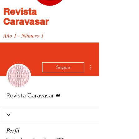
Revista
Caravasar
Año 1 - Número 1
Más acciones
Seguir
Administrador
Revista Caravasar
Perfil